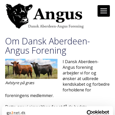
Om Dansk Aberdeen-
Angus Forening
I Dansk Aberdeen-
Angus forening
arbejder vi for og
ønsker at udbrede
Avlstyre på græs
kendskabet og forbedre
forholdene for
foreningens medlemmer.
Dette gør vi simpelthen for at få de bedste
betingelser igennem for fortsat at kunne have