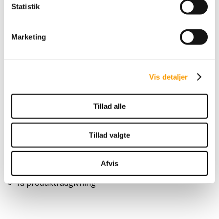
Dansk Kødkvæg
Statistik
Marketing
Dansk Aberdeen-Angus
Vis detaljer
forening samarbejder
sammen med
Tillad alle
VikingGenetics
og
VikingDanmark
Tillad valgte
VikingDanmark har en
shop
hvor man kan købe
produkter og tilbehør til kødkvæg.
Ring på 30380029
Afvis
få hjælp til ordreafgivelse
få produktrådgivning