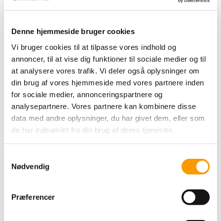
kødkvæg i Danmark. Samt for at gøre vores
indflydelse gældende.
Denne hjemmeside bruger cookies
Vi bruger cookies til at tilpasse vores indhold og
annoncer, til at vise dig funktioner til sociale medier og til
at analysere vores trafik. Vi deler også oplysninger om
din brug af vores hjemmeside med vores partnere inden
for sociale medier, annonceringspartnere og
analysepartnere. Vores partnere kan kombinere disse
Dansk Aberdeen-Angus
data med andre oplysninger, du har givet dem, eller som
forening samarbejder
de har indsamlet fra din brug af deres tjenester.
sammen med
L&F
Samtykkevalg
Nødvendig
Dansk Aberdeen-Angus
Præferencer
forening samarbejder
sammen med