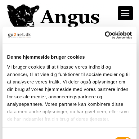
< tilbage
Denne hjemmeside bruger cookies
17-01-2026 - 10:39
Vi bruger cookies til at tilpasse vores indhold og
Kåring af køer og avlstyre
annoncer, til at vise dig funktioner til sociale medier og til
at analysere vores trafik. Vi deler også oplysninger om
din brug af vores hjemmeside med vores partnere inden
Vil du have kåret dine dyr?
for sociale medier, annonceringspartnere og
analysepartnere. Vores partnere kan kombinere disse
Torben Andersen kårer kødkvæg i ugerne 13, 15 og
data med andre oplysninger, du har givet dem, eller som
16 i 2026.
de har indsamlet fra din brug af deres tjenester.
Deadline for tilmelding til forårskåring er den 1. marts
2026.
Samtykkevalg