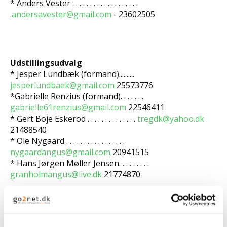
* Anders Vester . . . . . . . . . . . . . . . . . . .
.
andersavester@gmail.com
- 23602505
Udstillingsudvalg
* Jesper Lundbæk (formand)..........
jesperlundbaek@gmail.com
25573776
*Gabrielle Renzius (formand). . . . . . .
gabrielle61renzius@gmail.com
22546411
* Gert Boje Eskerod . . . . . . . . . . . . . .
tregdk@yahoo.dk
21488540
* Ole Nygaard . . . . . . . . . . . . . . . . .
nygaardangus@gmail.com
20941515
* Hans Jørgen Møller Jensen. . . . . . . . .
granholmangus@live.dk
21774870
International udvalg